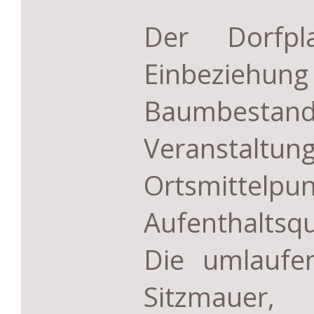
Der Dorfpl
Einbeziehun
Baumbestan
Veranstaltun
Ortsmittel
Aufenthalts­q
Die umlaufe
Sitzmaue