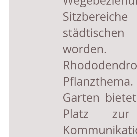
Wegebez
Sitzbereiche
städtische
worden.
Rhododend
Pflanzthema.
Garten biete
Platz zu
Kommunika