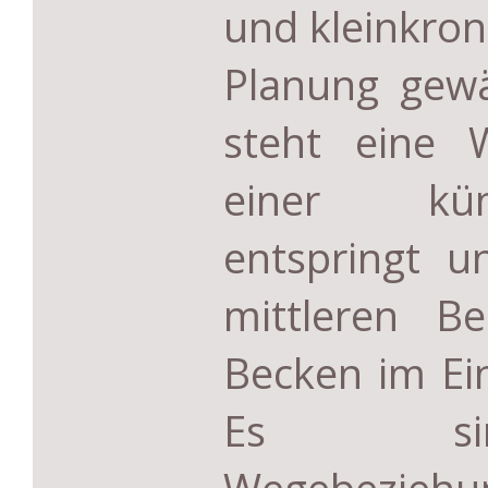
und kleinkro
Planung gewä
steht eine W
einer kün
entspringt u
mittleren B
Becken im Ei
Es sin