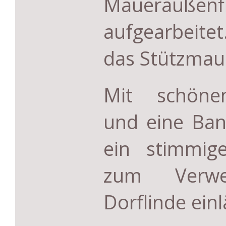
Maueraußen­f
aufgearbeite
das Stützmaue
Mit schönen
und eine Ban
ein stimmig
zum Verwe
Dorflinde einl